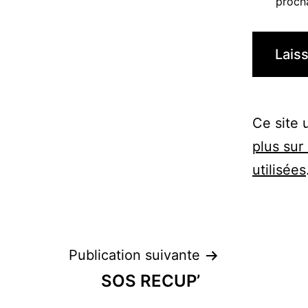
proch
Ce site 
plus su
utilisées
Navigation
Publication suivante
SOS RECUP’
de