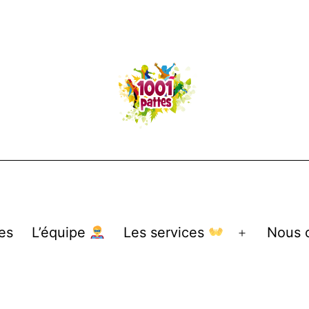
es
L’équipe
Les services
Nous 
Ouvrir
le
menu