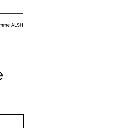
comme
ALSH
e